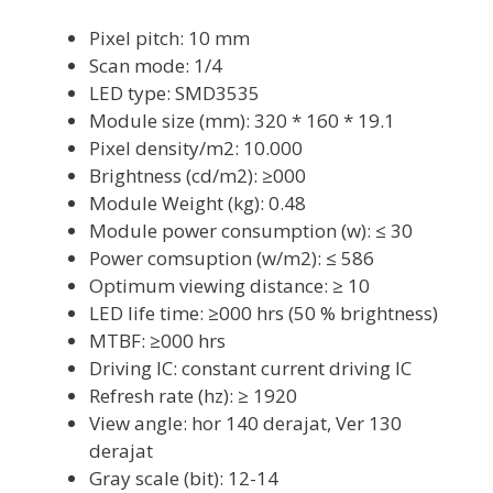
Pixel pitch: 10 mm
Scan mode: 1/4
LED type: SMD3535
Module size (mm): 320 * 160 * 19.1
Pixel density/m2: 10.000
Brightness (cd/m2): ≥000
Module Weight (kg): 0.48
Module power consumption (w): ≤ 30
Power comsuption (w/m2): ≤ 586
Optimum viewing distance: ≥ 10
LED life time: ≥000 hrs (50 % brightness)
MTBF: ≥000 hrs
Driving IC: constant current driving IC
Refresh rate (hz): ≥ 1920
View angle: hor 140 derajat, Ver 130
derajat
Gray scale (bit): 12-14