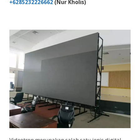
+6285232226662
(Nur Kholis)
Videotron merupakan salah satu jenis digital